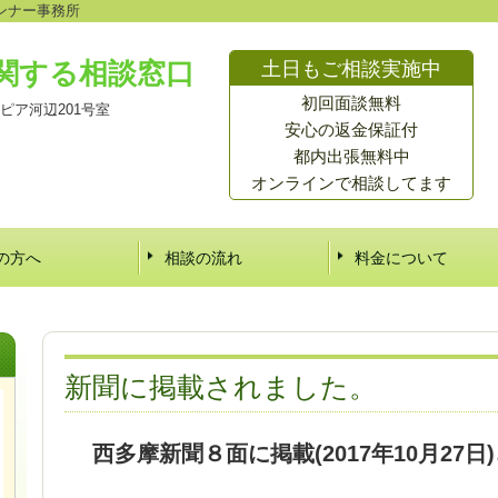
ンナー事務所
関する相談窓口
土日もご相談実施中
初回面談無料
ートピア河辺201号室
安心の返金保証付
都内出張無料中
オンラインで相談してます
の方へ
相談の流れ
料金について
新聞に掲載されました。
西多摩新聞８面に掲載(2017年10月27